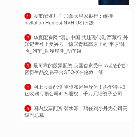
​股市配资开户 加拿大皇家银行：维持
1
Invitation Homes(INVH.US)评级
​华夏配资网 “漫步中国·共赴现代化·西藏行”外
2
媒记者登上复兴号：惊叹青藏高原上的“平原”体
验_列车_世界屋脊_动车组
​最可靠的股票配资 英国首家受FCA监管的加
3
密衍生品交易平台GFO-X在伦敦上线
​网上股票配资 重资布局半导体！杰华特拟3
4
亿收购亏损公司41%股权，千万元增资子公司
​国内股票配资 碧水源：聘任刘小丹为公司高
5
级副总裁